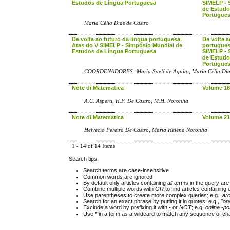
Estudos de Língua Portuguesa
SIMELP - 
de Estudo
Portugue
Maria Célia Dias de Castro
De volta ao futuro da lingua portuguesa.
De volta a
Atas do V SIMELP - Simpósio Mundial de
portugues
Estudos de Língua Portuguesa
SIMELP - 
de Estudo
Portugue
COORDENADORES: Maria Suelí de Aguiar, Maria Célia Dias
Note di Matematica
Volume 16,
A.C. Asperti, H.P. De Castro, M.H. Noronha
Note di Matematica
Volume 21,
Helvecio Pereira De Castro, Maria Helena Noronha
1 - 14 of 14 Items
Search tips:
Search terms are case-insensitive
Common words are ignored
By default only articles containing
all
terms in the query are 
Combine multiple words with
OR
to find articles containing 
Use parentheses to create more complex queries; e.g.,
ar
Search for an exact phrase by putting it in quotes; e.g.,
"op
Exclude a word by prefixing it with
-
or
NOT
; e.g.
online -pol
Use
*
in a term as a wildcard to match any sequence of cha