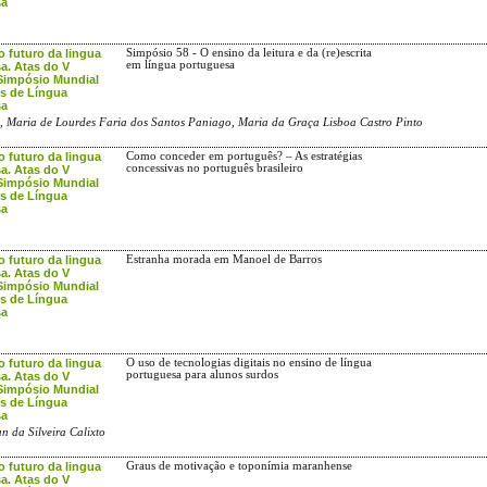
sa
o futuro da lingua
Simpósio 58 - O ensino da leitura e da (re)escrita
em língua portuguesa
a. Atas do V
Simpósio Mundial
s de Língua
sa
ria de Lourdes Faria dos Santos Paniago, Maria da Graça Lisboa Castro Pinto
o futuro da lingua
Como conceder em português? – As estratégias
concessivas no português brasileiro
a. Atas do V
Simpósio Mundial
s de Língua
sa
o futuro da lingua
Estranha morada em Manoel de Barros
a. Atas do V
Simpósio Mundial
s de Língua
sa
o futuro da lingua
O uso de tecnologias digitais no ensino de língua
portuguesa para alunos surdos
a. Atas do V
Simpósio Mundial
s de Língua
sa
n da Silveira Calixto
o futuro da lingua
Graus de motivação e toponímia maranhense
a. Atas do V