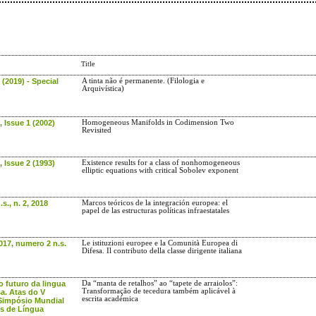
Title
(2019) - Special
A tinta não é permanente. (Filologia e
Arquivística)
 Issue 1 (2002)
Homogeneous Manifolds in Codimension Two
Revisited
 Issue 2 (1993)
Existence results for a class of nonhomogeneous
elliptic equations with critical Sobolev exponent
s., n. 2, 2018
Marcos teóricos de la integración europea: el
papel de las estructuras políticas infraestatales
2017, numero 2 n.s.
Le istituzioni europee e la Comunità Europea di
Difesa. Il contributo della classe dirigente italiana
o futuro da lingua
Da “manta de retalhos” ao “tapete de arraiolos”:
Transformação de tecedura também aplicável à
a. Atas do V
escrita académica
Simpósio Mundial
s de Língua