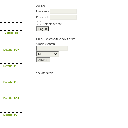
USER
Username
Password
Remember me
Details
pdf
PUBLICATION CONTENT
Simple Search
Details
PDF
Details
PDF
FONT SIZE
Details
PDF
Details
PDF
Details
PDF