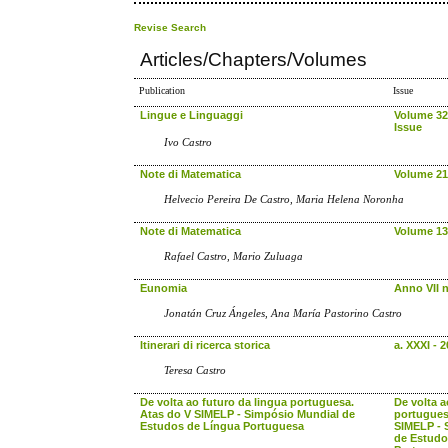
Revise Search
Articles/Chapters/Volumes
Publication
Issue
Lingue e Linguaggi
Volume 32 
Issue
Ivo Castro
Note di Matematica
Volume 21,
Helvecio Pereira De Castro, Maria Helena Noronha
Note di Matematica
Volume 13,
Rafael Castro, Mario Zuluaga
Eunomia
Anno VII n.
Jonatán Cruz Ángeles, Ana María Pastorino Castro
Itinerari di ricerca storica
a. XXXI - 
Teresa Castro
De volta ao futuro da lingua portuguesa.
De volta a
Atas do V SIMELP - Simpósio Mundial de
portugues
Estudos de Língua Portuguesa
SIMELP - 
de Estudo