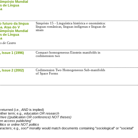
Simpósio Mundial
s de Língua
sa
o futuro da lingua
Simpósio 15 - Linguística histórica e onomástica:
línguas românicas, línguas indígenas e línguas de
a. Atas do V
sinais
Simpósio Mundial
s de Língua
sa
 de Castro
 Issue 1 (1996)
Compact homogeneous Einstein manifolds in
codimension two
 Issue 2 (2002)
Codimension Two Homogeneous Sub-manifolds
of Space Forms
returned (i.e.,
AND
is implied)
either term; e.g.,
education OR research
chive ((publication OR conference) NOT theses)
en access publishing"
itics
or
online NOT politics
racters; e.g.,
soci* morality
would match documents containing "sociological" or "societal"