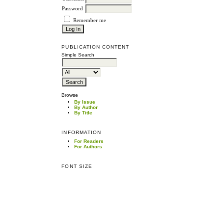
Password
Remember me
PUBLICATION CONTENT
Simple Search
Browse
By Issue
By Author
By Title
INFORMATION
For Readers
For Authors
FONT SIZE