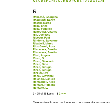
A
B
C
D
E
F
G
H
I
J
K
L
M
N
O
P
Q
R
S
T
U
V
W
X
Y
Z
All
R
Rabassò, Georgina
Raggiunti, Renzo
Recchi, Marco
Rega, Enzo
Rega, Federica
Renouvier, Charles
Ria, Demetrio
Ricoeur, Paul
Rindone, Salvatore
Risadelli, Marco
Rius Gatell, Rosa
Rizzacasa, Aurelio
Rizzacasa, Aurelio
Rizzi, Angela
Rizzo, G.
Rizzo, Giancarlo
Rizzo, Gino
Rizzo, Giorgio
Rizzo, Giorgio
Rizzuti, Eva
Rocci, Giovanni
Rolando, Daniele
Romagnoli, Alice
Romani, Romano
Romano, L.
1 - 25 of 35 Items
1
2
>
>>
Questo sito utilizza un cookie tecnico per consentire la corretta 