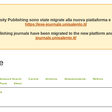
sity Publishing sono state migrate alla nuova piattaforma e s
https://ese-journals.unisalento.it/
ishing journals have been migrated to the new platform and
journals.unisalento.it/
e
dvanced Search
Current
Archives
Announcements
Referee
 Team
About
ex