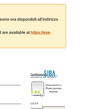
ono ora disponibili all'indirizzo
 are available at
https://ese-
USER
Username