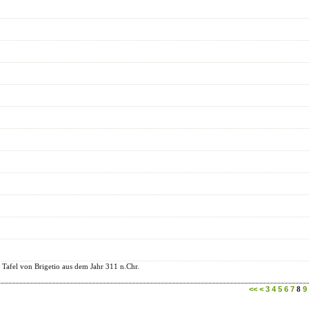
r Tafel von Brigetio aus dem Jahr 311 n.Chr.
<<
<
3
4
5
6
7
9
8