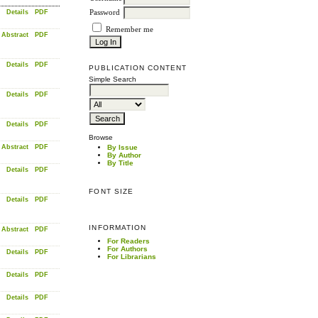
Details
PDF
Password
Remember me
Abstract
PDF
Details
PDF
PUBLICATION CONTENT
Simple Search
Details
PDF
Details
PDF
Browse
Abstract
PDF
By Issue
By Author
By Title
Details
PDF
FONT SIZE
Details
PDF
INFORMATION
Abstract
PDF
For Readers
For Authors
Details
PDF
For Librarians
Details
PDF
Details
PDF