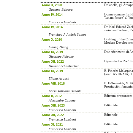
Anno X, 2020
Dolabella, gli Areopa
Gaetana Balestra
Anno IV, 2014
Donne romane fra Ide
"lanam facere" al "m
Francesca Lamberti
Anno IV, 2014
Dr. Karl Eduard Zac
zwischen Sachsen, P
Francisco J. Andrés Santos
Anno X, 2020
Drafting of the Chin
Modern Developmen
Lihong Zhang
Anno IX, 2019
Due riferimenti di A
Giuseppe Falcone
Anno XII, 2022
Dynamisches Zwölftaf
Dietmar Schanbacher
Anno IX, 2019
E. Fiocchi Malaspina,
(secc. XVIII-XIX). L'
Eliana Augusti
Anno VIII, 2018
E. Höbenreich, V. Kü
Prostitución femenina
Alicia Valmaña Ochaíta
Anno II, 2012
Edictum proponere: n
Alessandro Capone
Anno XIII, 2023
Editoriale
Francesca Lamberti
Anno XII, 2022
Editoriale
Francesca Lamberti
Anno XI, 2021
Editoriale
Francesca Lamberti