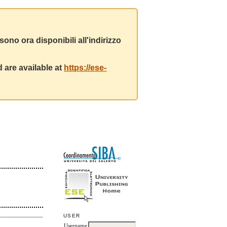
ono ora disponibili all'indirizzo
 are available at
https://ese-
USER
Username