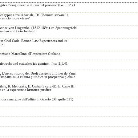
giti e l'irragionevole durata del processo (Gell. 12.7)
altypus e realtà sociale. Dal "domum servare" e
eretricio more vivere"
hariae von Lingenthal (1812-1894) im Spannungsfeld
reußen und Griechenland
ese Civil Code: Roman Law Experiences and its
ts
mmiano Marcellino all'imperatore Giuliano
elrecht und statisches ius gentium. Inst. 2.1.41
 L'eterno ritorno del Droit des gens di Emer de Vattel
impatto sulla cultura giuridica in prospettiva globale
hne, R. Mentxaka, E. Osaba (a cura di), El Cisne III.
 en la experiencia histórica-jurídica
ota a margine dell'editto di Galerio (30 aprile 311)