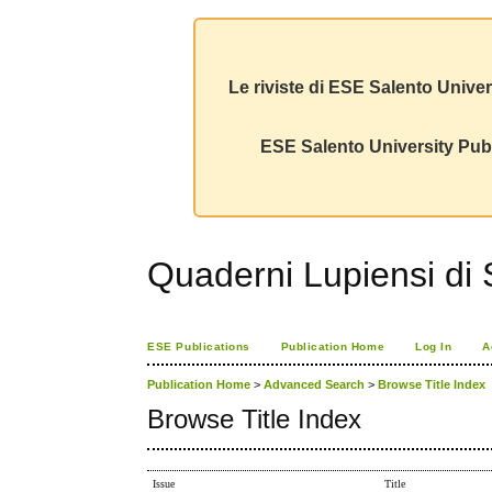
Le riviste di ESE Salento Univer
ESE Salento University Publ
Quaderni Lupiensi di S
ESE Publications
Publication Home
Log In
A
Publication Home
>
Advanced Search
>
Browse Title Index
Browse Title Index
Issue
Title