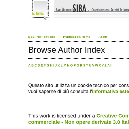
ESE Publications
Publication Home
About
Browse Author Index
A
B
C
D
E
F
G
H
I
J
K
L
M
N
O
P
Q
R
S
T
U
V
W
X
Y
Z
All
Questo sito utilizza un cookie tecnico per cons
vuoi saperne di più consulta l'
informativa est
This work is licensed under a
Creative Com
commerciale - Non opere derivate 3.0 Ita