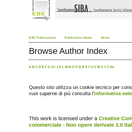
ESE Publications
Publication Home
About
Browse Author Index
A
B
C
D
E
F
G
H
I
J
K
L
M
N
O
P
Q
R
S
T
U
V
W
X
Y
Z
All
Questo sito utilizza un cookie tecnico per cons
vuoi saperne di più consulta l'
informativa est
This work is licensed under a
Creative Com
commerciale - Non opere derivate 3.0 Ita