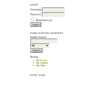
USER
Username
Password
Remember me
PUBLICATION CONTENT
Simple Search
Browse
By Issue
By Author
By Title
FONT SIZE