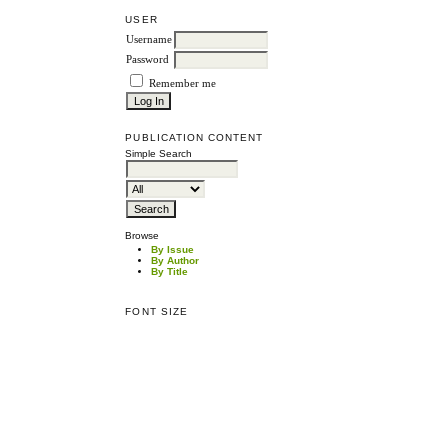
USER
Username
Password
Remember me
PUBLICATION CONTENT
Simple Search
Browse
By Issue
By Author
By Title
FONT SIZE