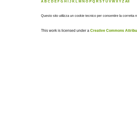
A
B
C
D
E
F
G
H
I
J
K
L
M
N
O
P
Q
R
S
T
U
V
W
X
Y
Z
All
Questo sito utilizza un cookie tecnico per consentire la corretta 
This work is licensed under a
Creative Commons Attribuz