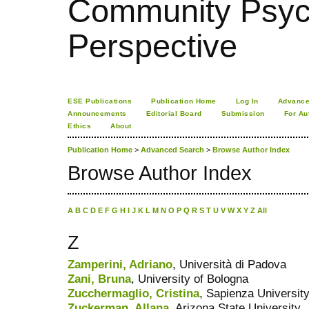
Community Psych
Perspective
ESE Publications
Publication Home
Log In
Advance
Announcements
Editorial Board
Submission
For Au
Ethics
About
Publication Home
>
Advanced Search
>
Browse Author Index
Browse Author Index
A
B
C
D
E
F
G
H
I
J
K
L
M
N
O
P
Q
R
S
T
U
V
W
X
Y
Z
All
Z
Zamperini, Adriano
, Università di Padova
Zani, Bruna
, University of Bologna
Zucchermaglio, Cristina
, Sapienza Universit
Zuckerman, Allana
, Arizona State University