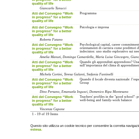
quality of life
Giancarlo Tanucci
Atti del Convegno “Work
Programma
in progress” for a better
quality of life
Atti del Convegno “Work
Psicologia e impresa
in progress” for a better
quality of life
Roberto Fatano
Atti del Convegno “Work
Psychological capital, career commitment
orientamenti di carriera come predittori d
in progress” for a better
indecision: uno studio esplorativo sui nee
quality of life
Amelia Manuti, Dominga Camardella, Maria Luisa Gincaspro, Gianc
Atti del Convegno “Work
Quando gli apprendisti apprendono? Una 
sull’importanza del clima di apprendime
in progress” for a better
quality of life
Michela Cortini, Teresa Galanti, Stefania Fantinelli
Atti del Convegno “Work
Quando il locale diventa nazionale: l’esp
Group
in progress” for a better
quality of life
Dino Persano, Emanuela Ingusci, Domenico Ripa Montesano
Atti del Convegno “Work
Teachers' profiles in the "good school": 
well-being and family-work balance
in progress” for a better
quality of life
Vincenza Capone
1 - 19 of 19 Items
Questo sito utilizza un cookie tecnico per consentire la corretta navigazi
estesa
.