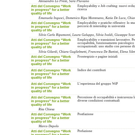
Alessandro Lo Presti, Sara Pluviano
Atti del Convegno “Work
Employability e Job crafting: nuovi svilu
ricerca
in progress” for a better
quality of life
Emanuela Ingusci, Domenico Ripa Montesano, Katia De Luca, Chiar
Atti del Convegno “Work
Employability e pratiche riflessive: lo stu
percorsi di internship in università
in progress” for a better
quality of life
Silvio Carlo Ripamonti, Laura Galuppo, Silvia Ivaldi, Giuseppe Scara
Atti del Convegno “Work
Employability e transizioni lavorative. Pe
occupabilità, funzionamento psicologico e
in progress” for a better
occupazionali: uno studio con persone d
quality of life
Silvia Gilardi, Chiara Guglielmetti, Francesca De Battisti, Elena Silet
Atti del Convegno “Work
Frontespizio e pagine iniziali
in progress” for a better
quality of life
Atti del Convegno “Work
Indice dei contributi
in progress” for a better
quality of life
Atti del Convegno “Work
L’esperienza del gruppo WiP
in progress” for a better
quality of life
Atti del Convegno “Work
Percezione di occupabilità e insicurezza l
diverse condizioni contrattuali
in progress” for a better
quality of life
Rita Chiesa
Atti del Convegno “Work
Postfazione
in progress” for a better
quality of life
Marco Depolo
Atti del Convegno “Work
Prefazione
in progress” for a better