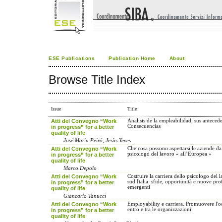
ESE Publications
Publication Home
About
Browse Title Index
Issue
Title
Atti del Convegno “Work
Analisis de la empleabilidad, sus anteced
Consecuencias
in progress” for a better
quality of life
José Maria Peiró, Jesùs Yeves
Atti del Convegno “Work
Che cosa possono aspettarsi le aziende d
psicologo del lavoro « all’Europea »
in progress” for a better
quality of life
Marco Depolo
Atti del Convegno “Work
Costruire la carriera dello psicologo del 
sud Italia: sfide, opportunità e nuove pro
in progress” for a better
emergenti
quality of life
Giancarlo Tanucci
Atti del Convegno “Work
Employability e carriera. Promuovere l'o
entro e tra le organizzazioni
in progress” for a better
quality of life