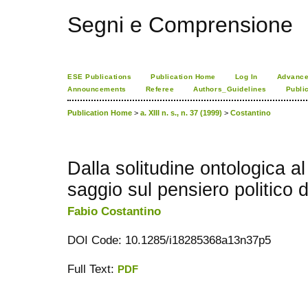
Segni e Comprensione
ESE Publications
Publication Home
Log In
Advance
Announcements
Referee
Authors_Guidelines
Publi
Publication Home
>
a. XIII n. s., n. 37 (1999)
>
Costantino
Dalla solitudine ontologica al
saggio sul pensiero politico 
Fabio Costantino
DOI Code: 10.1285/i18285368a13n37p5
Full Text:
PDF
ویزای استارتاپ
کاغذ a4