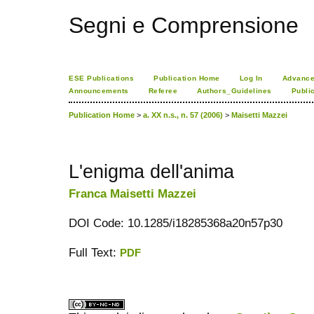
Segni e Comprensione
ESE Publications
Publication Home
Log In
Advance
Announcements
Referee
Authors_Guidelines
Publi
Publication Home
>
a. XX n.s., n. 57 (2006)
>
Maisetti Mazzei
L'enigma dell'anima
Franca Maisetti Mazzei
DOI Code: 10.1285/i18285368a20n57p30
Full Text:
PDF
ویزای استارتاپ
کاغذ a4