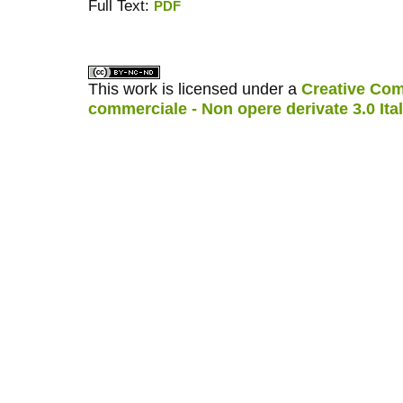
Full Text:
PDF
ویزای استارتاپ
کاغذ a4
This work is licensed under a
Creative Com
commerciale - Non opere derivate 3.0 Ita