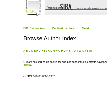
ESE Publications
Publication Home
About
Browse Author Index
A
B
C
D
E
F
G
H
I
J
K
L
M
N
O
P
Q
R
S
T
U
V
W
X
Y
Z
All
Questo sito utilizza un cookie tecnico per consentire la corretta navigazi
estesa
.
e-ISBN: 978-88-8305-1937