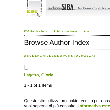
ESE Publications
Publication Home
About
Browse Author Index
A
B
C
D
E
F
G
H
I
J
K
L
M
N
O
P
Q
R
S
T
U
V
W
X
Y
Z
All
L
Lagetto, Gloria
1 - 1 of 1 Items
Questo sito utilizza un cookie tecnico per cons
vuoi saperne di più consulta l'
informativa est