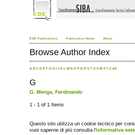
ESE Publications
Publication Home
About
Browse Author Index
A
B
C
D
E
F
G
H
I
J
K
L
M
N
O
P
Q
R
S
T
U
V
W
X
Y
Z
All
G
G. Menga, Ferdinando
1 - 1 of 1 Items
Questo sito utilizza un cookie tecnico per cons
vuoi saperne di più consulta l'
informativa est