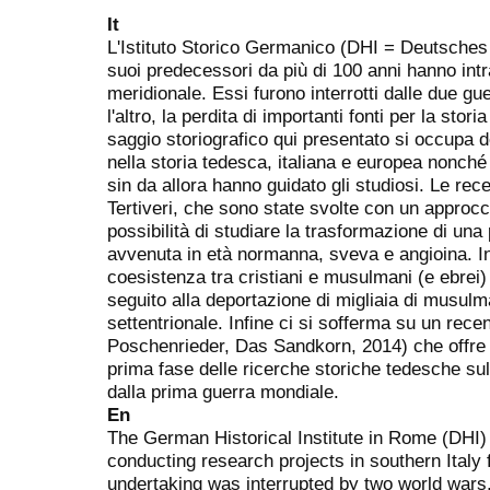
It
L'Istituto Storico Germanico (DHI = Deutsches 
suoi predecessori da più di 100 anni hanno intrap
meridionale. Essi furono interrotti dalle due g
l'altro, la perdita di importanti fonti per la sto
saggio storiografico qui presentato si occupa de
nella storia tedesca, italiana e europea nonch
sin da allora hanno guidato gli studiosi. Le rece
Tertiveri, che sono state svolte con un approccio
possibilità di studiare la trasformazione di una
avvenuta in età normanna, sveva e angioina. Ino
coesistenza tra cristiani e musulmani (e ebrei) 
seguito alla deportazione di migliaia di musulma
settentrionale. Infine ci si sofferma su un re
Poschenrieder, Das Sandkorn, 2014) che offre u
prima fase delle ricerche storiche tedesche sul
dalla prima guerra mondiale.
En
The German Historical Institute in Rome (DHI)
conducting research projects in southern Italy
undertaking was interrupted by two world wars