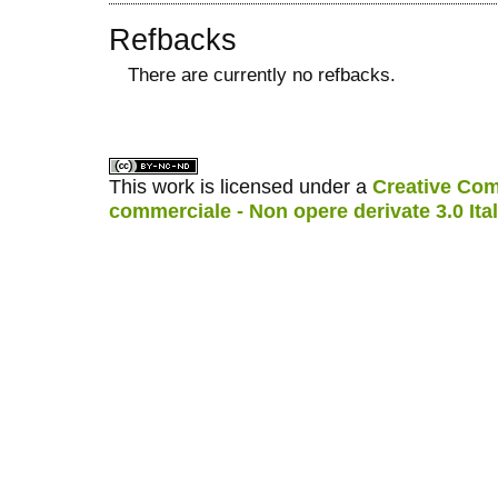
Refbacks
There are currently no refbacks.
ویزای استارتاپ
کاغذ a4
This work is licensed under a
Creative Com
commerciale - Non opere derivate 3.0 Ita