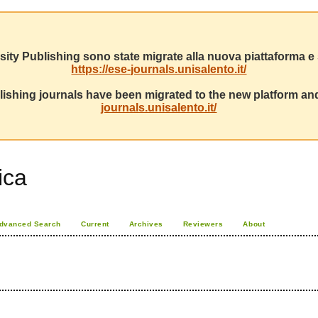
sity Publishing sono state migrate alla nuova piattaforma e s
https://ese-journals.unisalento.it/
ishing journals have been migrated to the new platform and
journals.unisalento.it/
rica
dvanced Search
Current
Archives
Reviewers
About