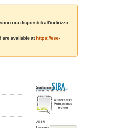
ono ora disponibili all'indirizzo
 are available at
https://ese-
USER
Username