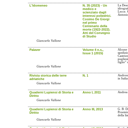
L'Idomeneo
N. 35 (2023) - Un
La Desc
idrogra
medico e
Lecce. 
scienziato dagli
Antonio
interessi poliedrici.
Cosimo De Giorgi
nel primo
Centenario della
morte (1922-2022).
Atti del Convegno
di Studio
Giancarlo Vallone
Palaver
Volume 4 n.s.,
Alcune 
spedizi
Issue 1 (2015)
Castrio
puglies
figlio”
Giancarlo Vallone
Rivista storica delle terre
N. 1
Andron
in Italia
adriatiche
Giancarlo Vallone
Quaderni Lupiensi di Storia e
Anno I, 2011
Andrea 
Diritto
Giancarlo Vallone
Quaderni Lupiensi di Storia e
Anno III, 2013
G. B. D
Proemio
Diritto
della l
Giancarlo Vallone