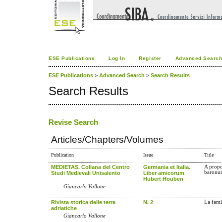
ESE Publications
Log In
Register
Advanced Searc
ESE Publications
>
Advanced Search
>
Search Results
Search Results
Revise Search
Articles/Chapters/Volumes
Publication
Issue
Title
MEDIETAS. Collana del Centro
Germania et Italia.
A propo
baron
Studi Medievali Unisalento
Liber amicorum
Hubert Houben
Giancarlo Vallone
Rivista storica delle terre
N. 2
La fami
adriatiche
Giancarlo Vallone