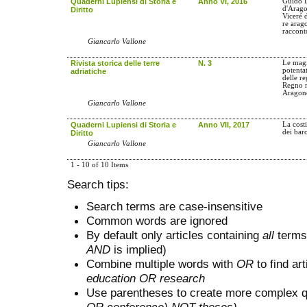
Quaderni Lupiensi di Storia e
Anno VI, 2016
Guido D
d'Arago
Diritto
Viceré 
re arag
raccont
Giancarlo Vallone
Rivista storica delle terre
N. 3
Le magi
potenta
adriatiche
delle r
Regno m
Aragon
Giancarlo Vallone
Quaderni Lupiensi di Storia e
Anno VII, 2017
La costi
dei bar
Diritto
Giancarlo Vallone
1 - 10 of 10 Items
Search tips:
Search terms are case-insensitive
Common words are ignored
By default only articles containing
all
terms 
AND
is implied)
Combine multiple words with
OR
to find art
education OR research
Use parentheses to create more complex q