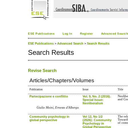
ESE Publications
Log In
Register
Advanced Searc
ESE Publications
>
Advanced Search
>
Search Results
Search Results
Revise Search
Articles/Chapters/Volumes
Publication
Issue
Title
Partecipazione e conflitto
Vol. 9, No. 2 (2016).
Neolibe
and Con
Special Issue:
Neoliberalism
Giulio Moini, Ernesto d'Albergo
Community psychology in
Vol 12, No 1/2
The rel
Towards
global perspective
(2026): Community
of com
Psychology in
Global Perspective