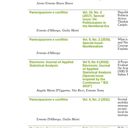
Javier Ernesto Bravo Bravo
Partecipazione e conflitto
Vol. 10, No. 2
Depolit
Politici
(2017). Special
Actors.
issue: De-
Thinkin
Politicization in
Cariplo
the Neoliberal Era
Ernesto d'Albergo, Giulio Moini
Partecipazione e conflitto
Vol. 9, No. 2 (2016).
What is
and Neo
Special Issue:
Concept
Neoliberalism
Explana
Ernesto d'Albergo
Electronic Journal of Applied
Vol 9, No 4 (2016):
A Propo
Evaluat
Statistical Analysis
Electronic Journal
On Scim
of Applied
(SIR) D
Statistical Analysis
Italian
(Special Issue
inspired by the
Conference " IES
2015")
Angela Maria D'Uggento, Vito Ricci, Ernesto Toma
Partecipazione e conflitto
Vol. 4, No. 2 (2011)
Società 
mobilit
metropo
society 
local m
metropo
Ernesto D'Albergo, Giulio Moini