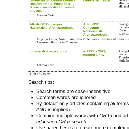
Quaderno di comunicazione -
Fiducia sicurezza
Dalla c
all'emp
Dipartimento di Filosofia e
alla mal
Scienze sociali dell'Università
di Lecce
Ernesto Mola
Atti dell'8° Convegno
Atti dell'8°
Strategi
risorse
Nazionale di Archeozoologia
Convegno
Cecanib
Nazionale di
superio
Archeozoologia
Eugenio Cerilli, Ivana Fiore, Ernesto Santucci, Federica Marano, An
Lemorini, Maria Rita Palombo
Itinerari di ricerca storica
a. XXXIII - 2019,
The gol
fascism
numero 1 n.s.
Transfo
multidi
Ernesto Clar
1 - 9 of 9 Items
Search tips:
Search terms are case-insensitive
Common words are ignored
By default only articles containing
all
terms 
AND
is implied)
Combine multiple words with
OR
to find art
education OR research
Use parentheses to create more complex q