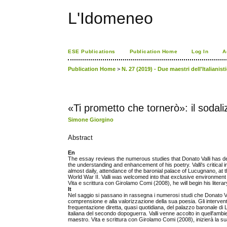
L'Idomeneo
ESE Publications
Publication Home
Log In
A
Publication Home
>
N. 27 (2019) - Due maestri dell'Italianist
«Ti prometto che tornerò»: il sodali
Simone Giorgino
Abstract
En
The essay reviews the numerous studies that Donato Valli has de
the understanding and enhancement of his poetry. Valli's critical 
almost daily, attendance of the baronial palace of Lucugnano, at t
World War II. Valli was welcomed into that exclusive environment
Vita e scrittura con Girolamo Comi (2008), he will begin his litera
It
Nel saggio si passano in rassegna i numerosi studi che Donato Va
comprensione e alla valorizzazione della sua poesia. Gli interventi 
frequentazione diretta, quasi quotidiana, del palazzo baronale di
italiana del secondo dopoguerra. Valli venne accolto in quell'amb
maestro. Vita e scrittura con Girolamo Comi (2008), inizierà la su