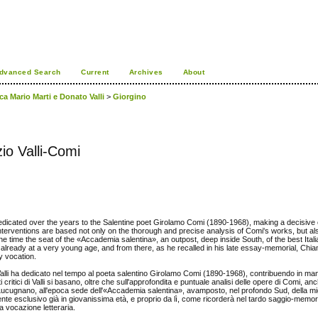
dvanced Search
Current
Archives
About
ica Mario Marti e Donato Valli
>
Giorgino
zio Valli-Comi
dicated over the years to the Salentine poet Girolamo Comi (1890-1968), making a decisive c
interventions are based not only on the thorough and precise analysis of Comi's works, but als
he time the seat of the «Accademia salentina», an outpost, deep inside South, of the best Italia
 already at a very young age, and from there, as he recalled in his late essay-memorial, Ch
ry vocation.
lli ha dedicato nel tempo al poeta salentino Girolamo Comi (1890-1968), contribuendo in mani
critici di Valli si basano, oltre che sull'approfondita e puntuale analisi delle opere di Comi, anc
 Lucugnano, all'epoca sede dell'«Accademia salentina», avamposto, nel profondo Sud, della mig
iente esclusivo già in giovanissima età, e proprio da lì, come ricorderà nel tardo saggio-mem
a vocazione letteraria.