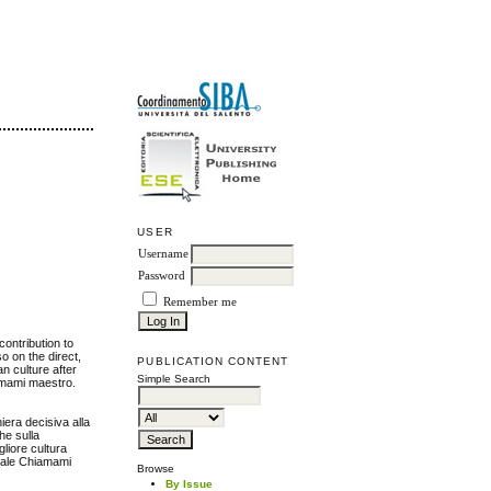
USER
Username
Password
Remember me
ontribution to
o on the direct,
PUBLICATION CONTENT
n culture after
Simple Search
iamami maestro.
era decisiva alla
he sulla
liore cultura
orale Chiamami
Browse
By Issue