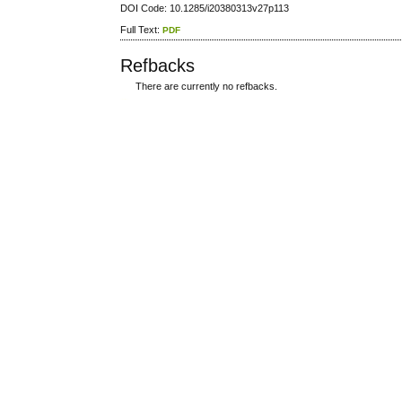
DOI Code: 10.1285/i20380313v27p113
Full Text:
PDF
Refbacks
There are currently no refbacks.
ویزای استارتاپ
کاغذ a4