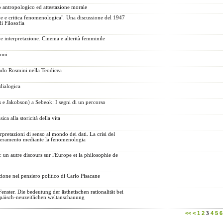
antropologico ed attestazione morale
one e critica fenomenologica". Una discussione del 1947
di Filosofia
e interpretazione. Cinema e alterità femminile
ioni
ndo Rosmini nella Teodicea
 dialogica
s e Jakobson) a Sebeok: I segni di un percorso
ica alla storicità della vita
pretazioni di senso al mondo dei dati. La crisi del
peramento mediante la fenomenologia
 un autre discours sur l'Europe et la philosophie de
ione nel pensiero politico di Carlo Pisacane
enster. Die bedeutung der ästhetischen rationalität bei
päisch-neuzeitlichen weltanschauung
<<
<
1
2
4
5
6
3