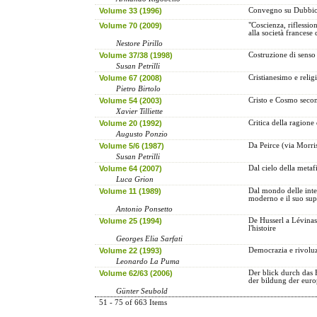
Volume 33 (1996)
Convegno su Dubbio 
Volume 70 (2009)
"Coscienza, riflessi
alla società francese 
Nestore Pirillo
Volume 37/38 (1998)
Costruzione di senso 
Susan Petrilli
Volume 67 (2008)
Cristianesimo e relig
Pietro Birtolo
Volume 54 (2003)
Cristo e Cosmo seco
Xavier Tilliette
Volume 20 (1992)
Critica della ragione
Augusto Ponzio
Volume 5/6 (1987)
Da Peirce (via Morri
Susan Petrilli
Volume 64 (2007)
Dal cielo della metafis
Luca Grion
Volume 11 (1989)
Dal mondo delle inter
moderno e il suo su
Antonio Ponsetto
Volume 25 (1994)
De Husserl a Lévinas:
l'histoire
Georges Elia Sarfati
Volume 22 (1993)
Democrazia e rivoluz
Leonardo La Puma
Volume 62/63 (2006)
Der blick durch das F
der bildung der euro
Günter Seubold
51 - 75 of 663 Items