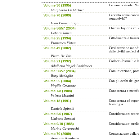
Volume 30 (1995)
Cercare la strada. N
Margherita De Michiel
Volume 70 (2009)
Cervello come coscie
soggettività?
Gian Franco Frigo
Volume 56/57 (2004)
Charles Taylor a coll
Debora Tonelli
Volume 25 (1994)
Cittadinanza e trasce
Francesco Fistetti
Volume 49 (2002)
Civilizzazione mondia
delle civiltà nell'età 
Pietro De Vitis
Volume 21 (1992)
Codacci-Pisanelli e l
Adalberto Wojtek Pankiewicz
Volume 56/57 (2004)
Comunicazione, poter
Rony Medaglia
Volume 55 (2004)
Con gli occhi dei gre
Virgilio Cesarone
Volume 7/8 (1988)
Conoscenza e metafisi
Valerio Meattini
Volume 18 (1991)
Conoscenza ed esperi
teleologia
Daniela Spinelli
Volume 5/6 (1987)
Considerazioni teore
Umberto Soncini
Volume 9/10 (1988)
Considerazionj preli
Marina Cavarocchi
Volume 70 (2009)
Contestazione della c
Armando Rigobello