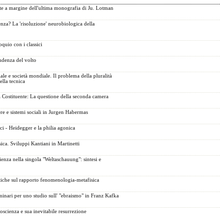
ote a margine dell'ultima monografia di Ju. Lotman
nza? La 'risoluzione' neurobiologica della
oquio con i classici
ndenza del volto
le e società mondiale. Il problema della pluralità
della tecnica
a Costituente: La questione della seconda camera
e e sistemi sociali in Jurgen Habermas
ci - Heidegger e la philia agonica
ca. Sviluppi Kantiani in Martinetti
enza nella singola "Weltaschauung": sintesi e
tiche sul rapporto fenomenologia-metafisica
minari per uno studio sull' "ebraismo" in Franz Kafka
oscienza e sua inevitabile resurrezione