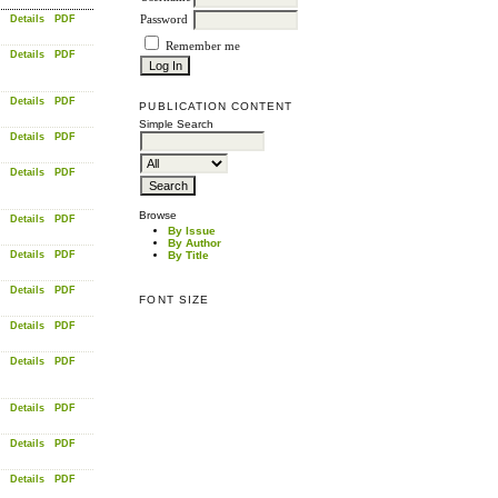
Details
PDF
Password
Remember me
Details
PDF
Details
PDF
PUBLICATION CONTENT
Simple Search
Details
PDF
Details
PDF
Browse
Details
PDF
By Issue
By Author
Details
PDF
By Title
Details
PDF
FONT SIZE
Details
PDF
Details
PDF
Details
PDF
Details
PDF
Details
PDF