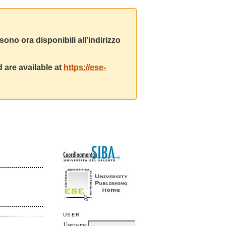
ono ora disponibili all'indirizzo
 are available at
https://ese-
USER
Username