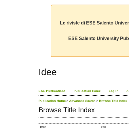
Le riviste di ESE Salento Univer
ESE Salento University Publ
Idee
ESE Publications
Publication Home
Log In
A
Publication Home
>
Advanced Search
>
Browse Title Index
Browse Title Index
Issue
Title