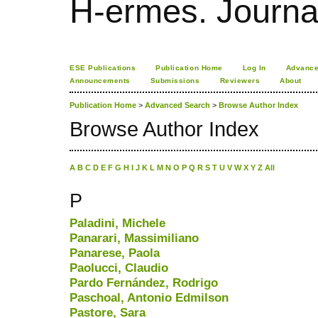
H-ermes. Journa
ESE Publications
Publication Home
Log In
Advance
Announcements
Submissions
Reviewers
About
Publication Home
>
Advanced Search
>
Browse Author Index
Browse Author Index
A
B
C
D
E
F
G
H
I
J
K
L
M
N
O
P
Q
R
S
T
U
V
W
X
Y
Z
All
P
Paladini, Michele
Panarari, Massimiliano
Panarese, Paola
Paolucci, Claudio
Pardo Fernández, Rodrigo
Paschoal, Antonio Edmilson
Pastore, Sara