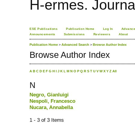
H-ermes. Journa
ESE Publications
Publication Home
Log In
Advance
Announcements
Submissions
Reviewers
About
Publication Home
>
Advanced Search
>
Browse Author Index
Browse Author Index
A
B
C
D
E
F
G
H
I
J
K
L
M
N
O
P
Q
R
S
T
U
V
W
X
Y
Z
All
N
Negro, Gianluigi
Nespoli, Francesco
Nucara, Annabella
1 - 3 of 3 Items