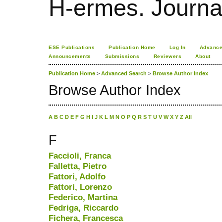
H-ermes. Journa
ESE Publications
Publication Home
Log In
Advance
Announcements
Submissions
Reviewers
About
Publication Home
>
Advanced Search
>
Browse Author Index
Browse Author Index
A
B
C
D
E
F
G
H
I
J
K
L
M
N
O
P
Q
R
S
T
U
V
W
X
Y
Z
All
F
Faccioli, Franca
Falletta, Pietro
Fattori, Adolfo
Fattori, Lorenzo
Federico, Martina
Fedriga, Riccardo
Fichera, Francesca