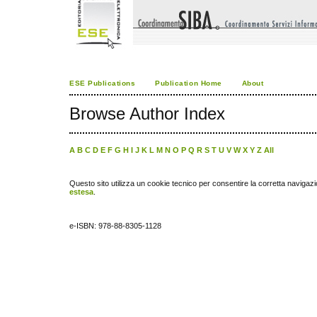
ESE Publications
Publication Home
About
Browse Author Index
A
B
C
D
E
F
G
H
I
J
K
L
M
N
O
P
Q
R
S
T
U
V
W
X
Y
Z
All
Questo sito utilizza un cookie tecnico per consentire la corretta navigazi
estesa
.
e-ISBN: 978-88-8305-1128