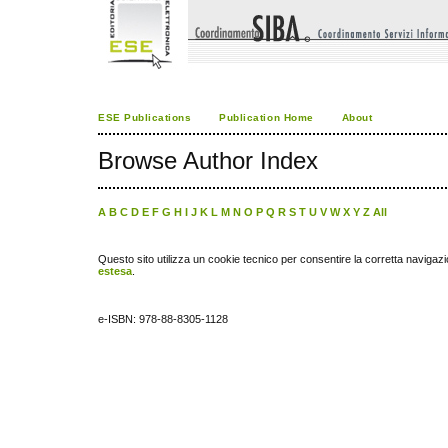
ESE Publications
Publication Home
About
Browse Author Index
A
B
C
D
E
F
G
H
I
J
K
L
M
N
O
P
Q
R
S
T
U
V
W
X
Y
Z
All
Questo sito utilizza un cookie tecnico per consentire la corretta navigazi
estesa
.
e-ISBN: 978-88-8305-1128