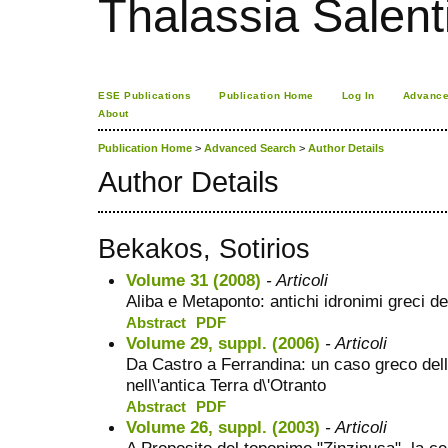
Thalassia Salent
ESE Publications
Publication Home
Log In
Advance
About
Publication Home
>
Advanced Search
>
Author Details
Author Details
Bekakos, Sotirios
Volume 31 (2008)
- Articoli
Aliba e Metaponto: antichi idronimi greci de
Abstract
PDF
Volume 29, suppl. (2006)
- Articoli
Da Castro a Ferrandina: un caso greco dell
nell\'antica Terra d\'Otranto
Abstract
PDF
Volume 26, suppl. (2003)
- Articoli
A Proposito del toponimo "Zinzinusa", la cel