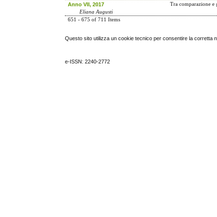
Anno VII, 2017
Tra comparazione e gl
Eliana Augusti
651 - 675 of 711 Items
Questo sito utilizza un cookie tecnico per consentire la corretta 
e-ISSN: 2240-2772