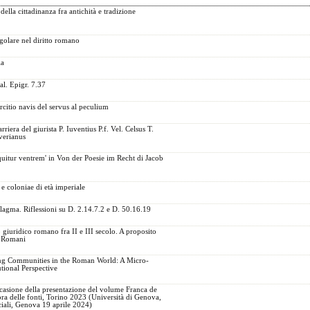
della cittadinanza fra antichità e tradizione
egolare nel diritto romano
ia
al. Epigr. 7.37
ercitio navis del servus al peculium
arriera del giurista P. Iuventius P.f. Vel. Celsus T.
verianus
equitur ventrem' in Von der Poesie im Recht di Jacob
 e coloniae di età imperiale
llagma. Riflessioni su D. 2.14.7.2 e D. 50.16.19
 giuridico romano fra II e III secolo. A proposito
s Romani
ing Communities in the Roman World: A Micro-
tional Perspective
casione della presentazione del volume Franca de
a delle fonti, Torino 2023 (Università di Genova,
ciali, Genova 19 aprile 2024)