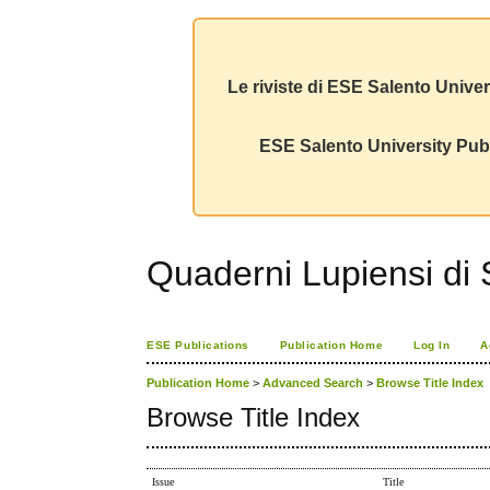
Le riviste di ESE Salento Univer
ESE Salento University Publ
Quaderni Lupiensi di S
ESE Publications
Publication Home
Log In
A
Publication Home
>
Advanced Search
>
Browse Title Index
Browse Title Index
Issue
Title