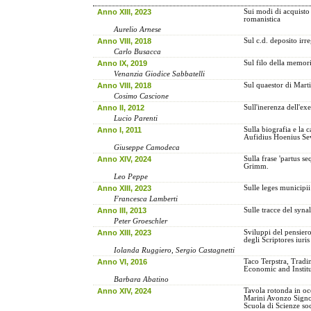
Anno XIII, 2023
Sui modi di acquisto 
romanistica
Aurelio Arnese
Anno VIII, 2018
Sul c.d. deposito irr
Carlo Busacca
Anno IX, 2019
Sul filo della memor
Venanzia Giodice Sabbatelli
Anno VIII, 2018
Sul quaestor di Marti
Cosimo Cascione
Anno II, 2012
Sull'inerenza dell'ex
Lucio Parenti
Anno I, 2011
Sulla biografia e la c
Aufidius Hoenius Se
Giuseppe Camodeca
Anno XIV, 2024
Sulla frase 'partus s
Grimm.
Leo Peppe
Anno XIII, 2023
Sulle leges municipii
Francesca Lamberti
Anno III, 2013
Sulle tracce del syna
Peter Groeschler
Anno XIII, 2023
Sviluppi del pensiero
degli Scriptores iuri
Iolanda Ruggiero, Sergio Castagnetti
Anno VI, 2016
Taco Terpstra, Trad
Economic and Institu
Barbara Abatino
Anno XIV, 2024
Tavola rotonda in oc
Marini Avonzo Signor
Scuola di Scienze so