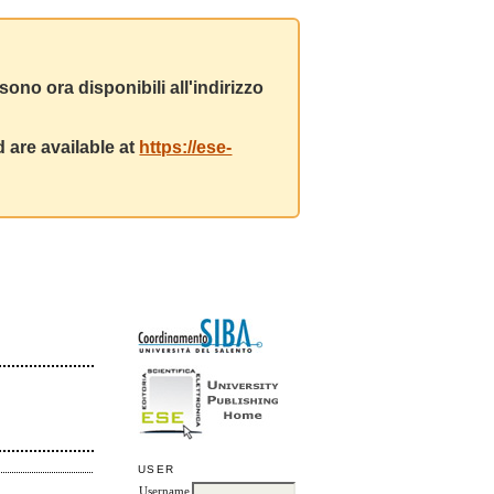
ono ora disponibili all'indirizzo
 are available at
https://ese-
USER
Username