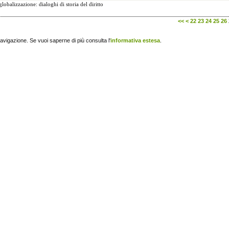
obalizzazione: dialoghi di storia del diritto
<<
<
22
23
24
25
26
navigazione. Se vuoi saperne di più consulta l'
informativa estesa
.