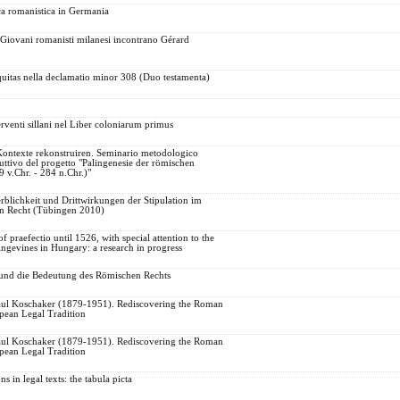
ca romanistica in Germania
. Giovani romanisti milanesi incontrano Gérard
uitas nella declamatio minor 308 (Duo testamenta)
rventi sillani nel Liber coloniarum primus
Kontexte rekonstruiren. Seminario metodologico
uttivo del progetto "Palingenesie der römischen
 v.Chr. - 284 n.Chr.)"
rblichkeit und Drittwirkungen der Stipulation im
en Recht (Tübingen 2010)
of praefectio until 1526, with special attention to the
ngevines in Hungary: a research in progress
d die Bedeutung des Römischen Rechts
ul Koschaker (1879-1951). Rediscovering the Roman
pean Legal Tradition
ul Koschaker (1879-1951). Rediscovering the Roman
pean Legal Tradition
s in legal texts: the tabula picta