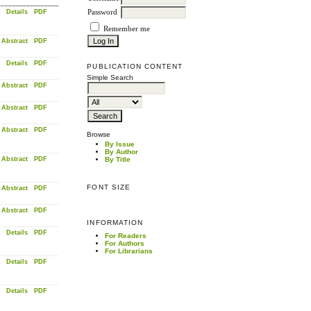
Details
PDF
Password
Remember me
Abstract
PDF
Details
PDF
PUBLICATION CONTENT
Simple Search
Abstract
PDF
Abstract
PDF
Abstract
PDF
Browse
By Issue
By Author
Abstract
PDF
By Title
FONT SIZE
Abstract
PDF
Abstract
PDF
INFORMATION
Details
PDF
For Readers
For Authors
For Librarians
Details
PDF
Details
PDF