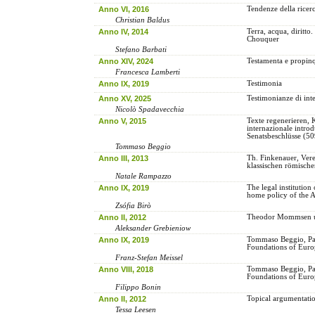
Anno VI, 2016
Tendenze della ricer
Christian Baldus
Anno IV, 2014
Terra, acqua, diritto
Chouquer
Stefano Barbati
Anno XIV, 2024
Testamenta e propinq
Francesca Lamberti
Anno IX, 2019
Testimonia
Anno XV, 2025
Testimonianze di inte
Nicolò Spadavecchia
Anno V, 2015
Texte regenerieren, 
internazionale introd
Senatsbeschlüsse (509
Tommaso Beggio
Anno III, 2013
Th. Finkenauer, Vere
klassischen römisch
Natale Rampazzo
Anno IX, 2019
The legal institution 
home policy of the A
Zsófia Birò
Anno II, 2012
Theodor Mommsen un
Aleksander Grebieniow
Anno IX, 2019
Tommaso Beggio, Pa
Foundations of Euro
Franz-Stefan Meissel
Anno VIII, 2018
Tommaso Beggio, Pa
Foundations of Euro
Filippo Bonin
Anno II, 2012
Topical argumentation
Tessa Leesen