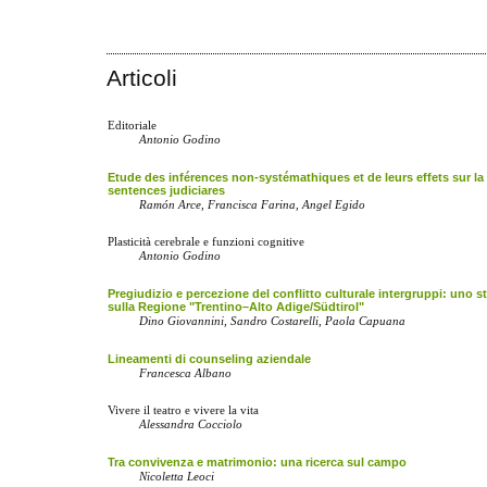
Articoli
Editoriale
Antonio Godino
Etude des inférences non-systémathiques et de leurs effets sur la
sentences judiciares
Ramón Arce, Francisca Farina, Angel Egido
Plasticità cerebrale e funzioni cognitive
Antonio Godino
Pregiudizio e percezione del conflitto culturale intergruppi: uno 
sulla Regione "Trentino–Alto Adige/Südtirol"
Dino Giovannini, Sandro Costarelli, Paola Capuana
Lineamenti di counseling aziendale
Francesca Albano
Vivere il teatro e vivere la vita
Alessandra Cocciolo
Tra convivenza e matrimonio: una ricerca sul campo
Nicoletta Leoci