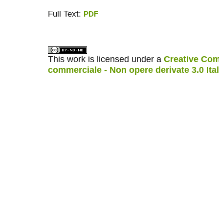
Full Text:
PDF
ویزای استارتاپ
کاغذ a4
This work is licensed under a
Creative Com
commerciale - Non opere derivate 3.0 Ita