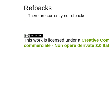
Refbacks
There are currently no refbacks.
ویزای استارتاپ
کاغذ a4
This work is licensed under a
Creative Com
commerciale - Non opere derivate 3.0 Ita