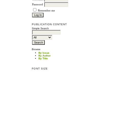
Password
Remember me
PUBLICATION CONTENT
Simple Search
Browse
By Issue
By Author
By Title
FONT SIZE