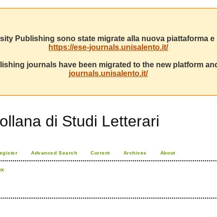
sity Publishing sono state migrate alla nuova piattaforma e s
https://ese-journals.unisalento.it/
ishing journals have been migrated to the new platform and
journals.unisalento.it/
ollana di Studi Letterari
egister
Advanced Search
Current
Archives
About
ex