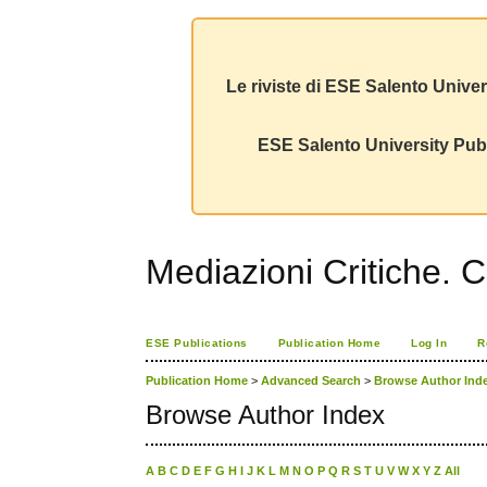
Le riviste di ESE Salento Univer
ESE Salento University Publ
Mediazioni Critiche. C
ESE Publications
Publication Home
Log In
R
Publication Home
>
Advanced Search
>
Browse Author Ind
Browse Author Index
A
B
C
D
E
F
G
H
I
J
K
L
M
N
O
P
Q
R
S
T
U
V
W
X
Y
Z
All