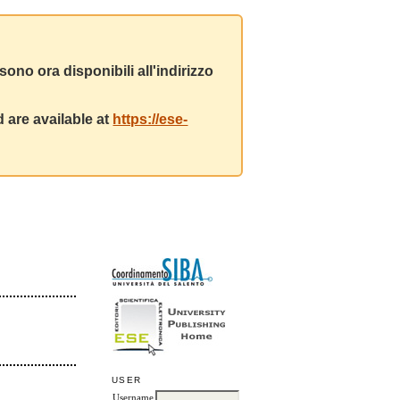
ono ora disponibili all'indirizzo
 are available at
https://ese-
USER
Username