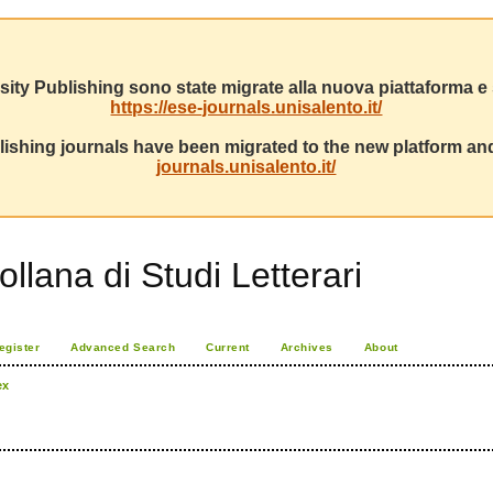
sity Publishing sono state migrate alla nuova piattaforma e s
https://ese-journals.unisalento.it/
ishing journals have been migrated to the new platform and
journals.unisalento.it/
ollana di Studi Letterari
egister
Advanced Search
Current
Archives
About
ex