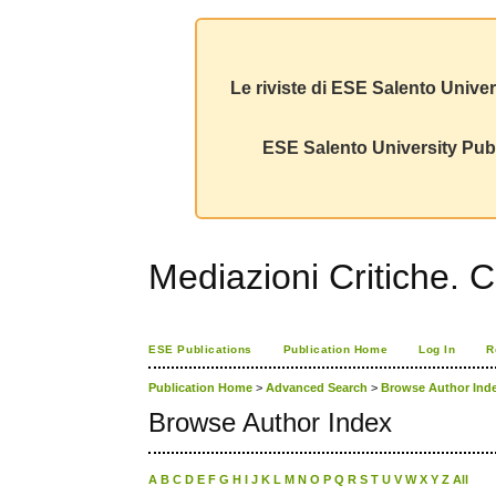
Le riviste di ESE Salento Univer
ESE Salento University Publ
Mediazioni Critiche. C
ESE Publications
Publication Home
Log In
R
Publication Home
>
Advanced Search
>
Browse Author Ind
Browse Author Index
A
B
C
D
E
F
G
H
I
J
K
L
M
N
O
P
Q
R
S
T
U
V
W
X
Y
Z
All