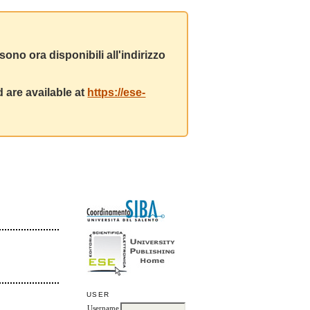
ono ora disponibili all'indirizzo
 are available at
https://ese-
USER
Username