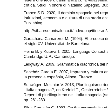
lettere che fecero cammarata co la Vaiasseida”)
critica. Studi in onore di Natalino Sapegno, Bul
Franco S.D. 2020, Il dominio spagnolo nel regno
Istituzioni, economia e cultura di una storia a
Publishing.
http://siba-ese.unisalento.it/index.php/itinerar
Garachana Camarero, M. (1994). El proceso de s
el siglo XV, Universitat de Barcelona.
Heine B. y Kuteva T. 2005, Language Contact
Cambridge U.P., Cambridge.
Ledgway A. 2009, Grammatica diacronica del na
Sanchéz García E. 2007, Imprenta y cultura en 
la presencia española, Alinea, Firenze.
Schwägerl-Melchior V. 2013, Plurilinguismo rice
l’Italia spagnola?, en Krefeld T., Oesterreiche
Reperti di plurilinguismo nell’Italia spagnola (
pp. 261-280.
Silva Corvalán C. 1993, On the permeability 