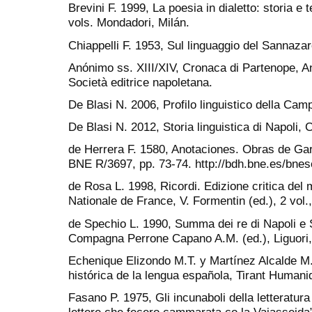
Brevini F. 1999, La poesia in dialetto: storia e t
vols. Mondadori, Milán.
Chiappelli F. 1953, Sul linguaggio del Sannaza
Anónimo ss. XIII/XIV, Cronaca di Partenope, An
Società editrice napoletana.
De Blasi N. 2006, Profilo linguistico della Camp
De Blasi N. 2012, Storia linguistica di Napoli,
de Herrera F. 1580, Anotaciones. Obras de Garc
BNE R/3697, pp. 73-74. http://bdh.bne.es/bne
de Rosa L. 1998, Ricordi. Edizione critica del m
Nationale de France, V. Formentin (ed.), 2 vol
de Spechio L. 1990, Summa dei re di Napoli e S
Compagna Perrone Capano A.M. (ed.), Liguori,
Echenique Elizondo M.T. y Martínez Alcalde M.
histórica de la lengua española, Tirant Humani
Fasano P. 1975, Gli incunaboli della letteratura