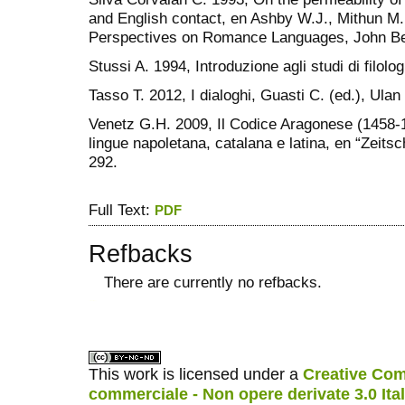
and English contact, en Ashby W.J., Mithun M., 
Perspectives on Romance Languages, John Be
Stussi A. 1994, Introduzione agli studi di filologi
Tasso T. 2012, I dialoghi, Guasti C. (ed.), Ulan
Venetz G.H. 2009, Il Codice Aragonese (1458-14
lingue napoletana, catalana e latina, en “Zeitsch
292.
Full Text:
PDF
Refbacks
There are currently no refbacks.
ویزای استارتاپ
کاغذ a4
This work is licensed under a
Creative Com
commerciale - Non opere derivate 3.0 Ita