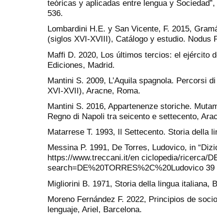
teóricas y aplicadas entre lengua y Sociedad”,
536.
Lombardini H.E. y San Vicente, F. 2015, Gramá
(siglos XVI-XVIII), Catálogo y estudio. Nodus 
Maffi D. 2020, Los últimos tercios: el ejército 
Ediciones, Madrid.
Mantini S. 2009, L’Aquila spagnola. Percorsi di 
XVI-XVII), Aracne, Roma.
Mantini S. 2016, Appartenenze storiche. Mutame
Regno di Napoli tra seicento e settecento, Ar
Matarrese T. 1993, Il Settecento. Storia della li
Messina P. 1991, De Torres, Ludovico, in “Dizion
https://www.treccani.it/en ciclopedia/ricer
search=DE%20TORRES%2C%20Ludovico 39 (0
Migliorini B. 1971, Storia della lingua italiana,
Moreno Fernández F. 2022, Principios de sociol
lenguaje, Ariel, Barcelona.