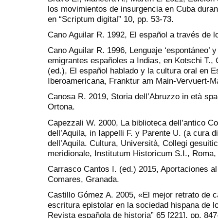
los movimientos de insurgencia en Cuba durant
en “Scriptum digital” 10, pp. 53-73.
Cano Aguilar R. 1992, El español a través de l
Cano Aguilar R. 1996, Lenguaje ‘espontáneo’ y 
emigrantes españoles a Indias, en Kotschi T.
(ed.), El español hablado y la cultura oral en
Iberoamericana, Franktur am Main-Vervuert-Ma
Canosa R. 2019, Storia dell’Abruzzo in età sp
Ortona.
Capezzali W. 2000, La biblioteca dell’antico Co
dell’Aquila, in Iappelli F. y Parente U. (a cura di
dell’Aquila. Cultura, Università, Collegi gesuitici
meridionale, Institutum Historicum S.I., Roma,
Carrasco Cantos I. (ed.) 2015, Aportaciones al 
Comares, Granada.
Castillo Gómez A. 2005, «El mejor retrato de c
escritura epistolar en la sociedad hispana de l
Revista española de historia” 65 [221], pp. 847