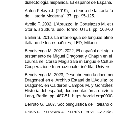
dialectología hispánica. El español de España, 
Antón Pelayo J. (2019), La teoría de la carta f
de Historia Moderna”, 37, pp. 95-125.
Avolio F. 2002, L’Abruzzo, in Cortelazzo M. et al. 
Storia, struttura, uso, Torino, UTET, pp. 568-60
Bailini S. 2016, La interlengua de lenguas afines
italiano de los españoles, LED, Milano.
Bencivenga M. 2021-2022, El español del siglo 
testamento de Miguel Dragonet y Chapín en el Ar
Laurea nel Corso Magistrale in Lingue e Cultu
Cooperazione Internazionale, inédita, Università
Bencivenga M. 2023, Descubriendo la documenta
Dragonetti en el Archivo Estatal de L’Aquila: l
Dragonet, en Calderon Campos M. y González S
Historia del español, documentación archivísti
Lang, Berlin, pp. 487-51. https://orcid.org/00
Berruto G. 1987, Sociolinguistica dell’italian
Bravo E., Mancera A., Martín L. 2021, Edició