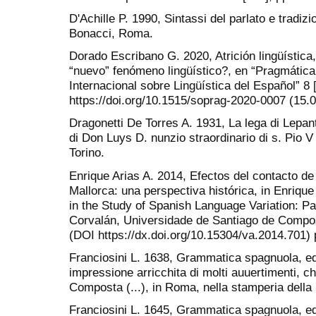
D'Achille P. 1990, Sintassi del parlato e tradizio
Bonacci, Roma.
Dorado Escribano G. 2020, Atrición lingüística
“nuevo” fenómeno lingüístico?, en “Pragmática
Internacional sobre Lingüística del Español” 8 
https://doi.org/10.1515/soprag-2020-0007 (15.
Dragonetti De Torres A. 1931, La lega di Lepant
di Don Luys D. nunzio straordinario di s. Pio V a
Torino.
Enrique Arias A. 2014, Efectos del contacto de
Mallorca: una perspectiva histórica, in Enrique 
in the Study of Spanish Language Variation: P
Corvalán, Universidade de Santiago de Compo
(DOI https://dx.doi.org/10.15304/va.2014.701) 
Franciosini L. 1638, Grammatica spagnuola, ed
impressione arricchita di molti auuertimenti, ch
Composta (...), in Roma, nella stamperia della
Franciosini L. 1645, Grammatica spagnuola, ed 