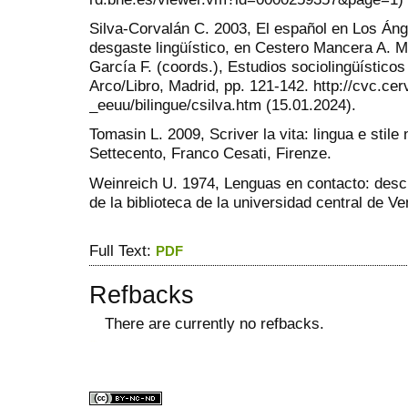
Silva-Corvalán C. 2003, El español en Los Áng
desgaste lingüístico, en Cestero Mancera A. M
García F. (coords.), Estudios sociolingüístico
Arco/Libro, Madrid, pp. 121-142. http://cvc.ce
_eeuu/bilingue/csilva.htm (15.01.2024).
Tomasin L. 2009, Scriver la vita: lingua e stile n
Settecento, Franco Cesati, Firenze.
Weinreich U. 1974, Lenguas en contacto: desc
de la biblioteca de la universidad central de V
Full Text:
PDF
Refbacks
There are currently no refbacks.
ویزای استارتاپ
کاغذ a4