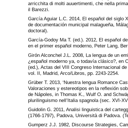
arricchita di molti auuertimenti, che nella prim
il Barezzi.
García Aguiar L.C. 2014, El español del siglo X
de documentación municipal malagueña, Málag
doctoral).
García-Godoy Ma T. (ed.). 2012, El español del
en el primer español moderno, Peter Lang, Ber
Girón Alconchel J.L. 2008, La lengua de un emb
¿español moderno ya, o todavía clásico?, en
(ed.), Actas del VIII Congreso Internacional de
vol. II, Madrid, Arco/Libros, pp. 2243-2254.
Grüber T. 2013, ‘Nuestra lengua Romance Caste
Valoraciones y estereotipos en la reflexión sob
de Nápoles, in Thomas K., Wulf O. and Schwäge
plurilinguismo nell’Italia spagnola (sec. XVI-XV
Guidolin G. 2011, Analisi linguistica del carteg
(1766-1797), Padova, Università di Padova. (Te
Gumperz J.J. 1982, Discourse Strategies, Cam