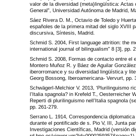
valor de la diversidad (meta)lingüística: Actas 
General”, Universidad Autónoma de Madrid, Ma
Sáez Rivera D. M., Octavio de Toledo y Huerta,
españoles de la primera mitad del siglo XVIII p
discursiva, Síntesis, Madrid.
Schmid S. 2004, First language attrition: the m
international journal of bilingualism” 8 [3], pp. 
Schmid S. 2008, Formas de contacto entre el es
Montero Muñoz R. y Báez de Aguilar González F
iberorromance y su diversidad lingüística y li
Georg Bossong, Iberoamericana- Vervurt, pp. 
Schwägerl-Melchior V. 2013, ‘Plurilinguismo rice
l’Italia spagnola? in Krefeld T., Oesterreicher 
Reperti di plurilinguismo nell’Italia spagnola (s
pp. 261-279.
Serrano L. 1914, Correspondencia diplomatica
durante el pontificado de s. Pio V, III, Junta p
Investigaciones Científicas, Madrid (versión dig
rd.bne.es/viewer.vm?id=0000259357&page=1)