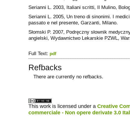
Serianni L. 2003, Italiani scritti, Il Mulino, Bolo
Serianni L. 2005, Un treno di sinonimi. I medici 
passato e nel presente, Garzanti, Milano.
Słomski P. 2007, Podręczny słownik medyczny 
angielski, Wydawnictwo Lekarskie PZWL, Wa
Full Text:
pdf
Refbacks
There are currently no refbacks.
ویزای استارتاپ
کاغذ a4
This work is licensed under a
Creative Com
commerciale - Non opere derivate 3.0 Ita