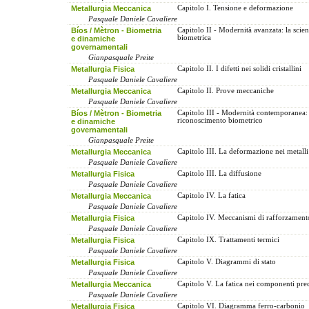
Metallurgia Meccanica
Capitolo I. Tensione e deformazione
Pasquale Daniele Cavaliere
Bíos / Mètron - Biometria
Capitolo II - Modernità avanzata: la scie
biometrica
e dinamiche
governamentali
Gianpasquale Preite
Metallurgia Fisica
Capitolo II. I difetti nei solidi cristallini
Pasquale Daniele Cavaliere
Metallurgia Meccanica
Capitolo II. Prove meccaniche
Pasquale Daniele Cavaliere
Bíos / Mètron - Biometria
Capitolo III - Modernità contemporanea: 
riconoscimento biometrico
e dinamiche
governamentali
Gianpasquale Preite
Metallurgia Meccanica
Capitolo III. La deformazione nei metalli 
Pasquale Daniele Cavaliere
Metallurgia Fisica
Capitolo III. La diffusione
Pasquale Daniele Cavaliere
Metallurgia Meccanica
Capitolo IV. La fatica
Pasquale Daniele Cavaliere
Metallurgia Fisica
Capitolo IV. Meccanismi di rafforzament
Pasquale Daniele Cavaliere
Metallurgia Fisica
Capitolo IX. Trattamenti termici
Pasquale Daniele Cavaliere
Metallurgia Fisica
Capitolo V. Diagrammi di stato
Pasquale Daniele Cavaliere
Metallurgia Meccanica
Capitolo V. La fatica nei componenti prec
Pasquale Daniele Cavaliere
Metallurgia Fisica
Capitolo VI. Diagramma ferro-carbonio