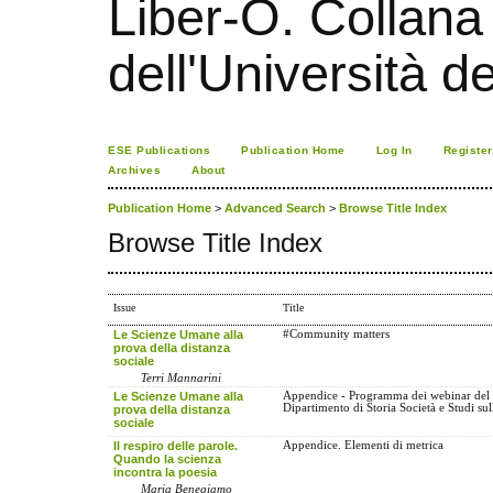
Liber-O. Collana
dell'Università d
ESE Publications
Publication Home
Log In
Register
Archives
About
Publication Home
>
Advanced Search
>
Browse Title Index
Browse Title Index
Issue
Title
Le Scienze Umane alla
#Community matters
prova della distanza
sociale
Terri Mannarini
Le Scienze Umane alla
Appendice - Programma dei webinar del
Dipartimento di Storia Società e Studi s
prova della distanza
sociale
Il respiro delle parole.
Appendice. Elementi di metrica
Quando la scienza
incontra la poesia
Maria Benegiamo