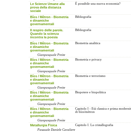
Le Scienze Umane alla
È possibile una nuova economia?
prova della distanza
sociale
Bíos / Mètron - Biometria
Bibliografia
e dinamiche
governamentali
Il respiro delle parole.
Bibliografia
Quando la scienza
incontra la poesia
Bíos / Mètron - Biometria
Biometria analitica
e dinamiche
governamentali
Gianpasquale Preite
Bíos / Mètron - Biometria
Biometria e privacy
e dinamiche
governamentali
Gianpasquale Preite
Bíos / Mètron - Biometria
Biometria e terrorismo
e dinamiche
governamentali
Gianpasquale Preite
Bíos / Mètron - Biometria
Biopotere e biopolitica
e dinamiche
governamentali
Gianpasquale Preite
Bíos / Mètron - Biometria
Capitolo I - Età classica e prima modernit
di bíos/mètron
e dinamiche
governamentali
Gianpasquale Preite
Metallurgia Fisica
Capitolo I. La cristallografia
Pasquale Daniele Cavaliere