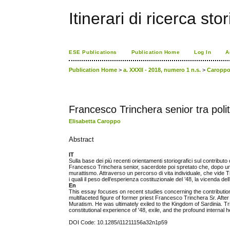
Itinerari di ricerca sto
ESE Publications
Publication Home
Log In
A
Publication Home
>
a. XXXII - 2018, numero 1 n.s.
>
Caropp
Francesco Trinchera senior tra poli
Elisabetta Caroppo
Abstract
IT
Sulla base dei più recenti orientamenti storiografici sul contributo d
Francesco Trinchera senior, sacerdote poi spretato che, dopo una p
murattismo. Attraverso un percorso di vita individuale, che vide Tr
i quali il peso dell’esperienza costituzionale del ’48, la vicenda del
En
This essay focuses on recent studies concerning the contribution o
multifaceted figure of former priest Francesco Trinchera Sr. After 
Muratism. He was ultimately exiled to the Kingdom of Sardinia. Tr
constitutional experience of '48, exile, and the profound internal 
DOI Code: 10.1285/i11211156a32n1p59