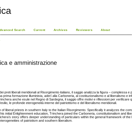
rica
dvanced Search
Current
Archives
Reviewers
About
o
tica e amministrazione
ei preti liberali meridionali al Risorgimento italiano, il saggio analizza la figura – complessa e p
rima formazione illuminista, aderì alla Carboneria, al costituzionalismo e al liberalismo e inf
inchera anche esule nel Regno di Sardegna, il saggio offre motivi e riflessioni per verificare q
l’esilio, le profonde eterogeneità interne del patriottismo e del liberalismo meridionali.
f liberal priests in southern Italy to the Italian Risorgimento. Specifically it analyzes the co
his initial Enlightenment education, Trinchera joined the Carboneria, constitutionalism and liber
ichera’s story offers deeper understanding of particulars within the general framework of the 
heterogeneities of patriotism and southern liberalism.