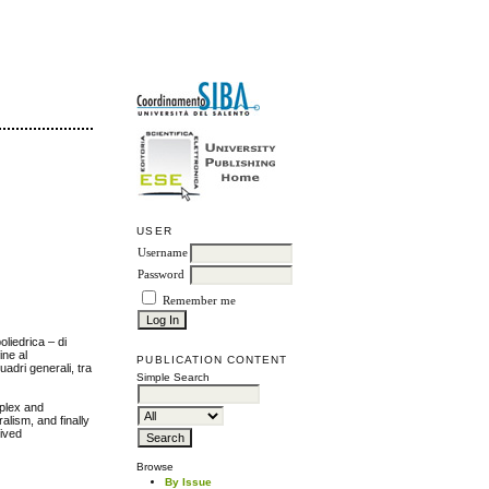
USER
Username
Password
Remember me
oliedrica – di
ine al
PUBLICATION CONTENT
uadri generali, tra
Simple Search
mplex and
alism, and finally
lived
Browse
By Issue