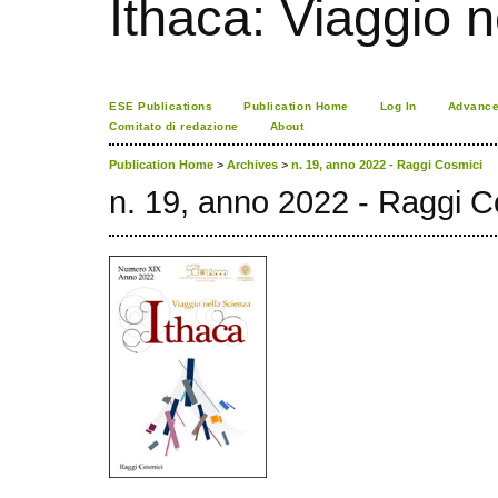
Ithaca: Viaggio 
ESE Publications
Publication Home
Log In
Advance
Comitato di redazione
About
Publication Home
>
Archives
>
n. 19, anno 2022 - Raggi Cosmici
n. 19, anno 2022 - Raggi C