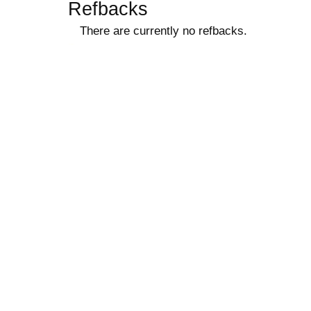
Refbacks
There are currently no refbacks.
ویزای استارتاپ
کاغذ a4