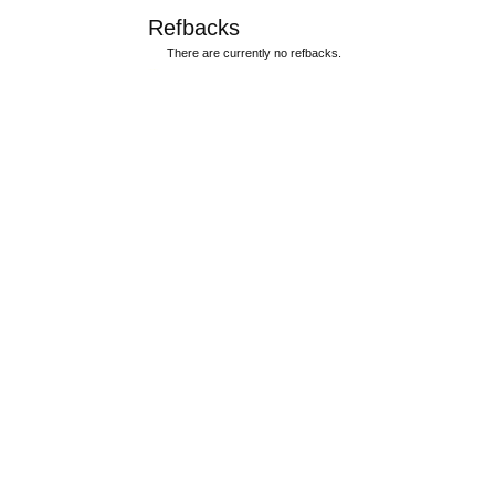
Refbacks
There are currently no refbacks.
ویزای استارتاپ
کاغذ a4