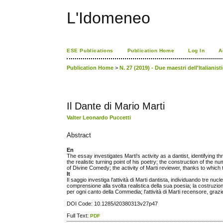
L'Idomeneo
ESE Publications
Publication Home
Log In
A
Publication Home
>
N. 27 (2019) - Due maestri dell'Italianist
Il Dante di Mario Marti
Valter Leonardo Puccetti
Abstract
En
The essay investigates Marti's activity as a dantist, identifying t
the realistic turning point of his poetry; the construction of the n
of Divine Comedy; the activity of Marti reviewer, thanks to which 
It
Il saggio investiga l'attività di Marti dantista, individuando tre nu
comprensione alla svolta realistica della sua poesia; la costruzione
per ogni canto della Commedia; l'attività di Marti recensore, grazie a
DOI Code: 10.1285/i20380313v27p47
Full Text:
PDF