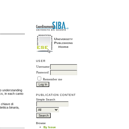
USER
Username
Password
Remember me
 to understanding
ics, in each canto
PUBLICATION CONTENT
Simple Search
e chiave di
ettica binaria,
Browse
By Issue