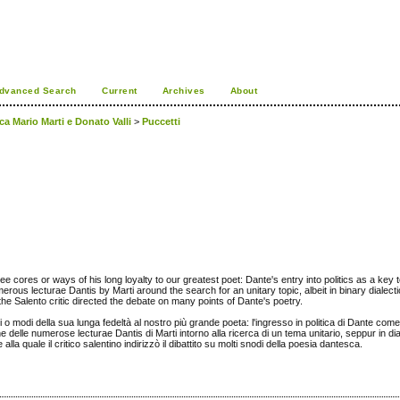
dvanced Search
Current
Archives
About
ica Mario Marti e Donato Valli
>
Puccetti
hree cores or ways of his long loyalty to our greatest poet: Dante's entry into politics as a key
umerous lecturae Dantis by Marti around the search for an unitary topic, albeit in binary dialect
the Salento critic directed the debate on many points of Dante's poetry.
clei o modi della sua lunga fedeltà al nostro più grande poeta: l'ingresso in politica di Dante com
 delle numerose lecturae Dantis di Marti intorno alla ricerca di un tema unitario, seppur in dial
lla quale il critico salentino indirizzò il dibattito su molti snodi della poesia dantesca.