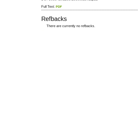
Full Text:
PDF
Refbacks
There are currently no refbacks.
ویزای استارتاپ
کاغذ a4