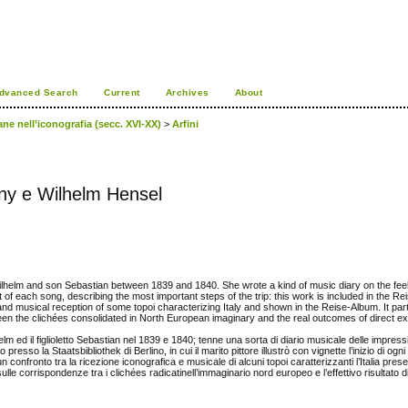
dvanced Search
Current
Archives
About
ane nell’iconografia (secc. XVI-XX)
>
Arfini
nny e Wilhelm Hensel
ilhelm and son Sebastian between 1839 and 1840. She wrote a kind of music diary on the fee
t of each song, describing the most important steps of the trip: this work is included in the R
and musical reception of some topoi characterizing Italy and shown in the Reise-Album. It par
en the clichées consolidated in North European imaginary and the real outcomes of direct e
m ed il figlioletto Sebastian nel 1839 e 1840; tenne una sorta di diario musicale delle impressi
esso la Staatsbibliothek di Berlino, in cui il marito pittore illustrò con vignette l’inizio di ogni
un confronto tra la ricezione iconografica e musicale di alcuni topoi caratterizzanti l’Italia pres
ulle corrispondenze tra i clichées radicatinell’immaginario nord europeo e l’effettivo risultato 