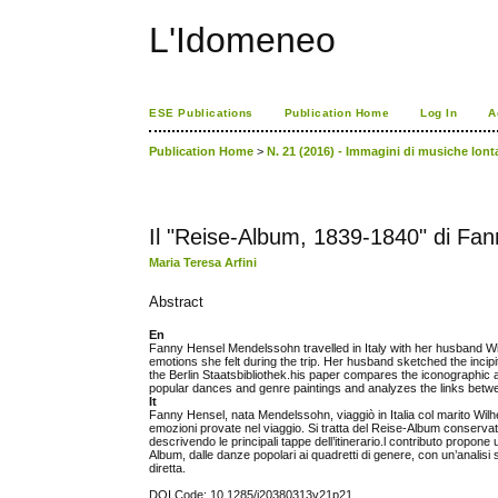
L'Idomeneo
ESE Publications
Publication Home
Log In
A
Publication Home
>
N. 21 (2016) - Immagini di musiche lont
Il "Reise-Album, 1839-1840" di Fa
Maria Teresa Arfini
Abstract
En
Fanny Hensel Mendelssohn travelled in Italy with her husband W
emotions she felt during the trip. Her husband sketched the incipi
the Berlin Staatsbibliothek.his paper compares the iconographic 
popular dances and genre paintings and analyzes the links betwe
It
Fanny Hensel, nata Mendelssohn, viaggiò in Italia col marito Wilhel
emozioni provate nel viaggio. Si tratta del Reise-Album conservato pr
descrivendo le principali tappe dell’itinerario.l contributo propone 
Album, dalle danze popolari ai quadretti di genere, con un’analisi s
diretta.
DOI Code: 10.1285/i20380313v21p21