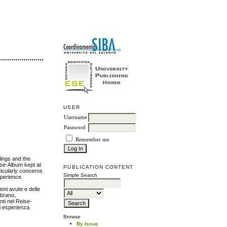
USER
Username
Password
Remember me
lings and the
eise-Album kept at
PUBLICATION CONTENT
ticularly concerns
Simple Search
xperience.
oni avute e delle
 brano,
enti nel Reise-
di esperienza
Browse
By Issue