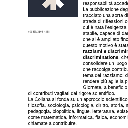
responsabilità accad
La pubblicazione deg
tracciato una sorta 
strada di riflessioni 
cui è nata l'esigenza 
e-ISSN: 3103-4888
stabile, capace di dar
che si è ampliato fin
questo motivo è stata 
razzismi e discrimi
discriminations
, ch
consolidare un luogo e
che raccolga contributi
tema del razzismo; dal
rendere più agile la p
Giornate, a beneficio 
di contributi vagliati dal rigore scientifico.
La Collana si fonda su un approccio scientifico,
filosofia, sociologia, psicologia, diritto, storia
pedagogia, biopolitica, lingue, letteratura, ep
come matematica, informatica, fisica, economia, 
chiamate a contribuire.