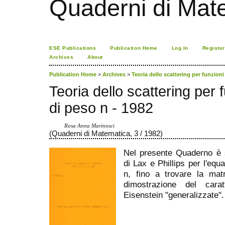
Quaderni di Mat
ESE Publications
Publication Home
Log In
Register
Archives
About
Publication Home
>
Archives
>
Teoria dello scattering per funzion
Teoria dello scattering per
di peso n - 1982
Rosa Anna Marinosci
(Quaderni di Matematica, 3 / 1982)
Nel presente Quaderno è sv
di Lax e Phillips per l'eq
n, fino a trovare la mat
dimostrazione del cara
Eisenstein "generalizzate".