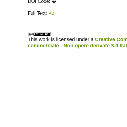
DOI Code: �
Full Text:
PDF
ویزای استارتاپ
کاغذ a4
This work is licensed under a
Creative Com
commerciale - Non opere derivate 3.0 Ita