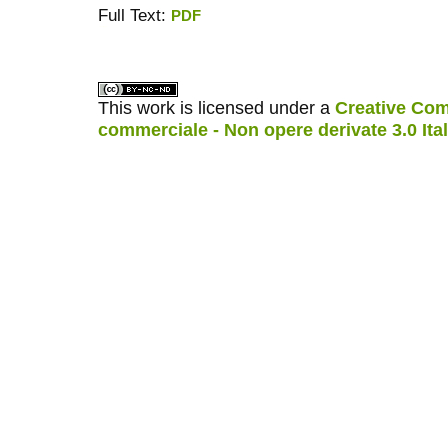
Full Text:
PDF
ویزای استارتاپ
کاغذ a4
This work is licensed under a
Creative Com
commerciale - Non opere derivate 3.0 Ita