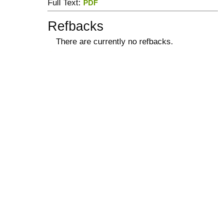
Full Text:
PDF
Refbacks
There are currently no refbacks.
ویزای استارتاپ
کاغذ a4