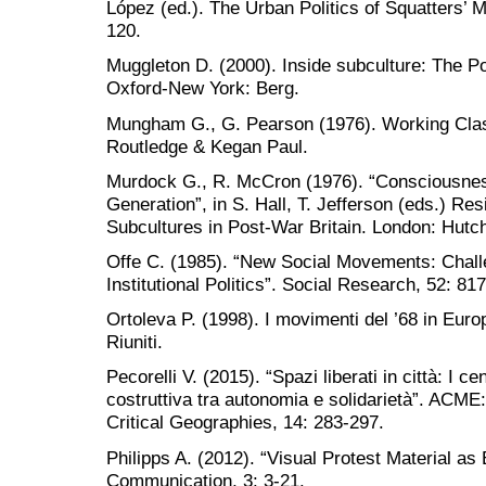
López (ed.). The Urban Politics of Squatters’
120.
Muggleton D. (2000). Inside subculture: The P
Oxford-New York: Berg.
Mungham G., G. Pearson (1976). Working Clas
Routledge & Kegan Paul.
Murdock G., R. McCron (1976). “Consciousnes
Generation”, in S. Hall, T. Jefferson (eds.) Re
Subcultures in Post-War Britain. London: Hutc
Offe C. (1985). “New Social Movements: Chall
Institutional Politics”. Social Research, 52: 81
Ortoleva P. (1998). I movimenti del ’68 in Euro
Riuniti.
Pecorelli V. (2015). “Spazi liberati in città: I ce
costruttiva tra autonomia e solidarietà”. ACME:
Critical Geographies, 14: 283-297.
Philipps A. (2012). “Visual Protest Material as
Communication, 3: 3-21.