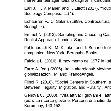
manie del teenager italiano dagli anni Cinquant
Earl J., T. V. Maher, and T. Elliott (2017). “Yo
Sociology Compass, 11(4).
Echaurren P., C. Salaris (1999). Controcultura i
Boringhieri.
Emmel N. (2013). Sampling and Choosing Case
Realist Approach. London: Sage.
Fahlenbrach K., M. Klimke, and J. Scharloth (ed
companion. New York: Berghahn Books.
Falciola L. (2016). Il movimento del 1977 in It
Farro A. (ed.) (2006). Italia alterglobal: Movimen
globalizzazioni. Milano: FrancoAngeli.
Filhol R. (2018). “Social Centers in Southern I
Between Illegality, Migration, and Rurality”. An
Genova C. (2008). “Vita attiva: I giovani e l’at
(ed.). La ricerca giovane: Percorsi di analisi d
Kurumuny, 143-152.