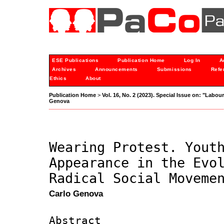
ESE Publications
Publication Home
Log In
A
Archives
Announcements
Submissions
Refe
Ethics
About
Publication Home
>
Vol. 16, No. 2 (2023). Special Issue on: "Labou
Genova
Wearing Protest. Yout
Appearance in the Evo
Radical Social Moveme
Carlo Genova
Abstract