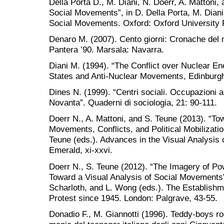
Della Porta D., M. Diani, N. Doerr, A. Mattoni,
Social Movements”, in D. Della Porta, M. Dian
Social Movements. Oxford: Oxford University 
Denaro M. (2007). Cento giorni: Cronache del
Pantera ’90. Marsala: Navarra.
Diani M. (1994). “The Conflict over Nuclear Ener
States and Anti-Nuclear Movements, Edinburgh
Dines N. (1999). “Centri sociali. Occupazioni a
Novanta”. Quaderni di sociologia, 21: 90-111.
Doerr N., A. Mattoni, and S. Teune (2013). “To
Movements, Conflicts, and Political Mobilizatio
Teune (eds.). Advances in the Visual Analysis
Emerald, xi-xxvi.
Doerr N., S. Teune (2012). “The Imagery of Po
Toward a Visual Analysis of Social Movements”
Scharloth, and L. Wong (eds.). The Establishm
Protest since 1945. London: Palgrave, 43-55.
Donadio F., M. Giannotti (1996). Teddy-boys ro