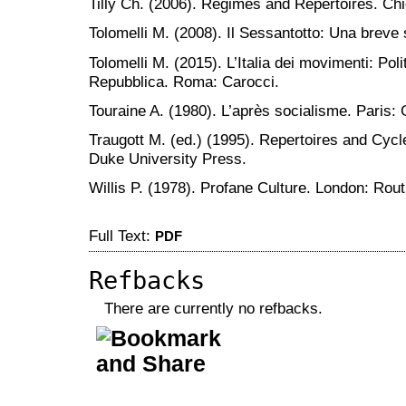
Tilly Ch. (2006). Regimes and Repertoires. Ch
Tolomelli M. (2008). Il Sessantotto: Una breve
Tolomelli M. (2015). L’Italia dei movimenti: Pol
Repubblica. Roma: Carocci.
Touraine A. (1980). L’après socialisme. Paris: 
Traugott M. (ed.) (1995). Repertoires and Cycl
Duke University Press.
Willis P. (1978). Profane Culture. London: Rou
Full Text:
PDF
Refbacks
There are currently no refbacks.
ویزای استارتاپ
کاغذ a4