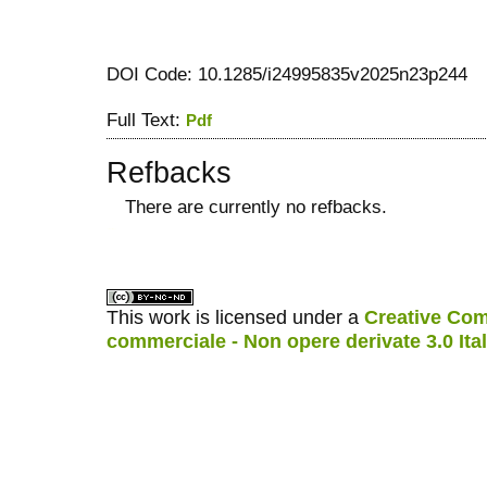
DOI Code: 10.1285/i24995835v2025n23p244
Full Text:
Pdf
Refbacks
There are currently no refbacks.
ویزای استارتاپ
کاغذ a4
This work is licensed under a
Creative Com
commerciale - Non opere derivate 3.0 Ita