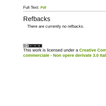
Full Text:
Pdf
Refbacks
There are currently no refbacks.
ویزای استارتاپ
کاغذ a4
This work is licensed under a
Creative Com
commerciale - Non opere derivate 3.0 Ita